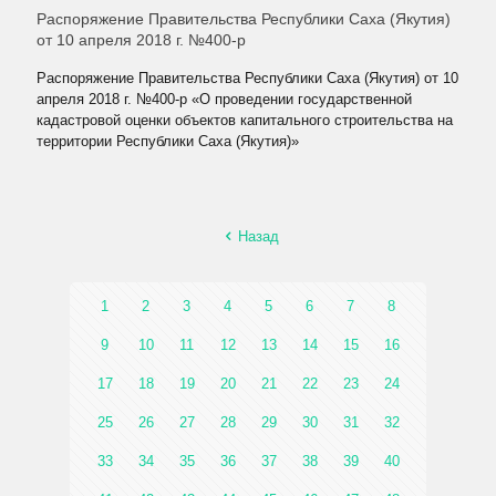
Распоряжение Правительства Республики Саха (Якутия)
от 10 апреля 2018 г. №400-р
Распоряжение Правительства Республики Саха (Якутия) от 10
апреля 2018 г. №400-р «О проведении государственной
кадастровой оценки объектов капитального строительства на
территории Республики Саха (Якутия)»
Назад
1
2
3
4
5
6
7
8
9
10
11
12
13
14
15
16
17
18
19
20
21
22
23
24
25
26
27
28
29
30
31
32
33
34
35
36
37
38
39
40