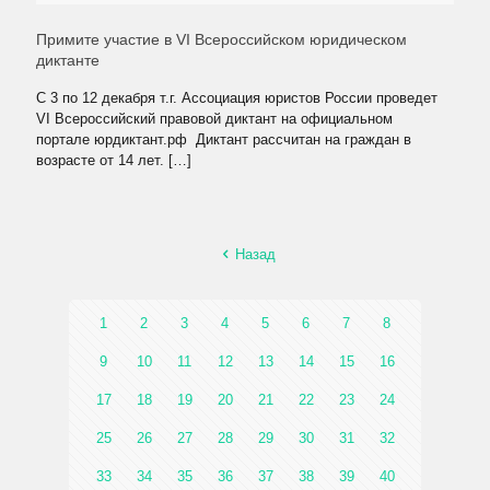
Примите участие в VI Всероссийском юридическом
диктанте
С 3 по 12 декабря т.г. Ассоциация юристов России проведет
VI Всероссийский правовой диктант на официальном
портале юрдиктант.рф Диктант рассчитан на граждан в
возрасте от 14 лет.
[…]
Назад
1
2
3
4
5
6
7
8
9
10
11
12
13
14
15
16
17
18
19
20
21
22
23
24
25
26
27
28
29
30
31
32
33
34
35
36
37
38
39
40