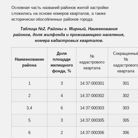
Основная часть названий районов жилой застройки
сложились на основе номеров кварталов, а также
исторически обособленных районов города.
Таблица №2. Районы г. Мирный, Наименования
районов, доля жилфонда и проживающего населения,
номера кадастровых кварталов.
Доля
Сокращенны
№
Наименование
площади
№
кадастрового
района
жилищного
кадастровог
квартала
фонда, %
квартала
1
3
14:37:000301
301
2
4
14:37:000302
302
3,4
6
14:37:000303
303
5
3
14:37:000305
305
6
2
14:37:000306
306