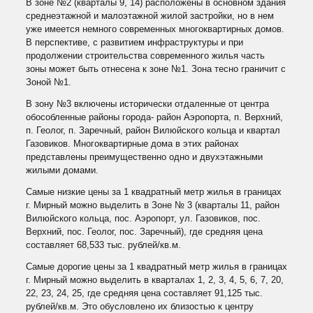
В зоне №2 (кварталы 9, 14) расположены в основном здания
среднеэтажной и малоэтажной жилой застройки, но в нем
уже имеется немного современных многоквартирных домов.
В перспективе, с развитием инфраструктуры и при
продолжении строительства современного жилья часть
зоны может быть отнесена к зоне №1. Зона тесно граничит с
Зоной №1.
В зону №3 включены исторически отдаленные от центра
обособленные районы города- район Аэропорта, п. Верхний,
п. Геолог, п. Заречный, район Вилюйского кольца и квартал
Газовиков. Многоквартирные дома в этих районах
представлены преимущественно одно и двухэтажными
жилыми домами.
Самые низкие цены за 1 квадратный метр жилья в границах
г. Мирный можно выделить в Зоне № 3 (кварталы 11, район
Вилюйского кольца, пос. Аэропорт, ул. Газовиков, пос.
Верхний, пос. Геолог, пос. Заречный), где средняя цена
составляет 68,533 тыс. рублей/кв.м.
Самые дорогие цены за 1 квадратный метр жилья в границах
г. Мирный можно выделить в кварталах 1, 2, 3, 4, 5, 6, 7, 20,
22, 23, 24, 25, где средняя цена составляет 91,125 тыс.
рублей/кв.м. Это обусловлено их близостью к центру