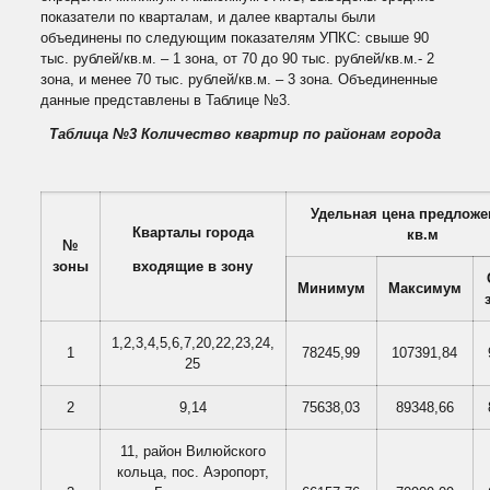
показатели по кварталам, и далее кварталы были
объединены по следующим показателям УПКС: свыше 90
тыс. рублей/кв.м. – 1 зона, от 70 до 90 тыс. рублей/кв.м.- 2
зона, и менее 70 тыс. рублей/кв.м. – 3 зона. Объединенные
данные представлены в Таблице №3.
Таблица №3 Количество квартир по районам города
Удельная цена предложен
Кварталы города
кв.м
№
зоны
входящие в зону
Минимум
Максимум
1,2,3,4,5,6,7,20,22,23,24,
1
78245,99
107391,84
25
2
9,14
75638,03
89348,66
11, район Вилюйского
кольца, пос. Аэропорт,