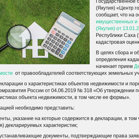
Государственное 
(Якутия) «Центр г
сообщает, что на 
имущественных и 
(Якутия) от 13.01
Республики Саха (
кадастровая оценк
В целях сбора и 
определения када
начинает прием
Д
мости
от правообладателей соответствующих земельных уч
кларации о характеристиках объектов недвижимости и пор
мразвития России от 04.06.2019 № 318 «Об утверждении п
истиках объекта недвижимости, в том числе ее формы».
ацией необходимо представить:
нты, указание на которые содержится в декларации, в то
я) декларируемых характеристик;
устанавливающие документы, подтверждающие права заяви