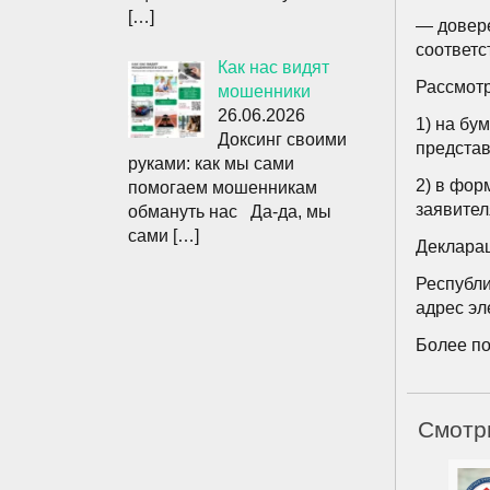
[…]
— довере
соответс
Как нас видят
Рассмотр
мошенники
26.06.2026
1) на бу
Доксинг своими
представ
руками: как мы сами
2) в фор
помогаем мошенникам
заявител
обмануть нас Да-да, мы
сами
[…]
Деклара
Республи
адрес эл
Более по
Смотр