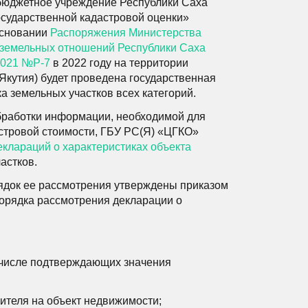
бюджетное учреждение Республики Саха
осударственной кадастровой оценки»
основании
Распоряжения Министерства
земельных отношений Республики Саха
.2021 №Р-7
в 2022 году на территории
Якутия) будет проведена государственная
а земельных участков всех категорий.
обработки информации, необходимой для
стровой стоимости, ГБУ РС(Я) «ЦГКО»
еклараций о характеристиках объекта
астков.
ядок ее рассмотрения утверждены приказом
орядка рассмотрения декларации о
м числе подтверждающих значения
теля на объект недвижимости;