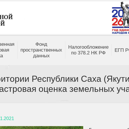
венная
Фонд
Налогообложение
овая
пространственных
ЕГП Р
по 378.2 НК РФ
ка
данных
ритории Республики Саха (Якут
астровая оценка земельных уча
01.2021