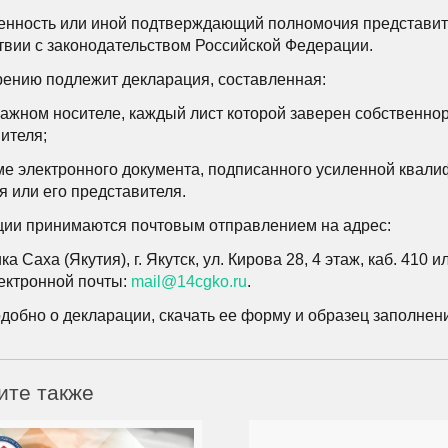
нность или иной подтверждающий полномочия представите
твии с законодательством Российской Федерации.
ению подлежит декларация, составленная:
мажном носителе, каждый лист которой заверен собственно
ителя;
ме электронного документа, подписанного усиленной квал
я или его представителя.
ции принимаются почтовым отправлением на адрес:
ка Саха (Якутия), г. Якутск, ул. Кирова 28, 4 этаж, каб. 410
ектронной почты:
mail@14cgko.ru
.
добно о декларации, скачать ее форму и образец заполнен
ите также