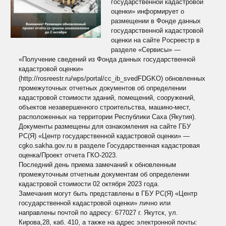
государственной кадастровой
оценки» информирует о
размещении в Фонде данных
государственной кадастровой
оценки на сайте Pocpeecтр в
разделе «Сервисы» —
«Получение сведений из Фонда данных государственной
кадастровой оценки»
(http://rosreestr.ru/wps/portal/cc_ib_svedFDGKO) обновленных
промежуточных отчетных документов об определении
кадастровой стоимости зданий, помещений, сооружений,
объектов незавершенного строительства, машино-мест,
расположенных на территории Республики Саха (Якутия).
Документы размещены для ознакомления на сайте ГБУ
РС(Я) «Центр государственной кадастровой оценки» —
cgko.sakha.gov.ru в разделе Государственная кадастровая
оценка/Проект отчета ГКО-2023.
Последний день приема замечаний к обновленным
промежуточным отчетным документам об определении
кадастровой стоимости 02 октября 2023 года.
Замечания могут быть представлены в ГБУ РС(Я) «Центр
государственной кадастровой оценки» лично или
направлены почтой по адресу: 677027 г. Якутск, ул.
Кирова,28, каб. 410, а также на адрес электронной почты: